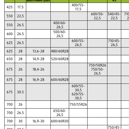
миллиметрах
45
400/55-
425
17.5
17,5
600/50-
540/45-
71
550
22,5
22,5
22,5
2
400/60-
550
26.5
26,5
500/60-
600
26.5
26,5
600/55-
710/45-
625
26.5
26,5
26,5
625
28
13,6-28
480/60R28
650
28
14,9-28
520/60R28
750/50R26
675
26
18,4-26
750/50-
26,5
675
28
16,9-28
600/60R28
600/55-
30,5
675
30.5
620/55-
30,5
700
26
750/55R26
650/60-
700
26.5
26,5
700
30
16,9-30
600/60R30
750/45-