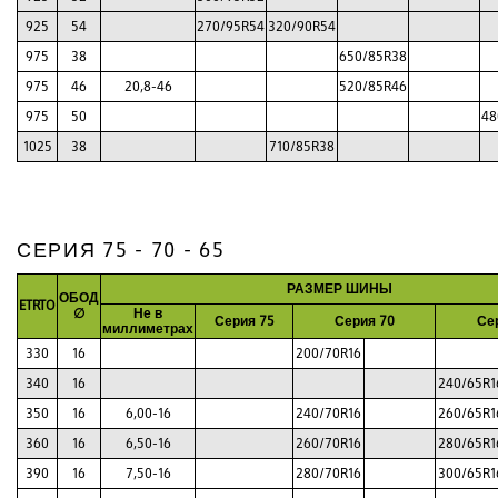
925
54
270/95R54
320/90R54
975
38
650/85R38
975
46
20,8-46
520/85R46
975
50
48
1025
38
710/85R38
СЕРИЯ 75 - 70 - 65
РАЗМЕР ШИНЫ
ОБОД
ETRTO
∅
Не в
Серия 75
Серия 70
Се
миллиметрах
330
16
200/70R16
340
16
240/65R1
350
16
6,00-16
240/70R16
260/65R1
360
16
6,50-16
260/70R16
280/65R1
390
16
7,50-16
280/70R16
300/65R1