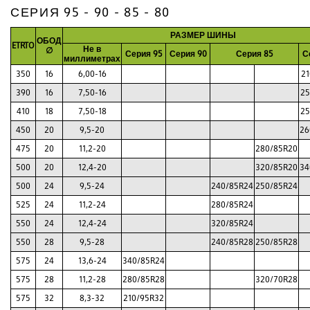
СЕРИЯ 95 - 90 - 85 - 80
РАЗМЕР ШИНЫ
ОБОД
ETRTO
Не в
∅
Серия 95
Серия 90
Серия 85
С
миллиметрах
350
16
6,00-16
21
390
16
7,50-16
25
410
18
7,50-18
25
450
20
9,5-20
26
475
20
11,2-20
280/85R20
500
20
12,4-20
320/85R20
34
500
24
9,5-24
240/85R24
250/85R24
525
24
11,2-24
280/85R24
550
24
12,4-24
320/85R24
550
28
9,5-28
240/85R28
250/85R28
575
24
13,6-24
340/85R24
575
28
11,2-28
280/85R28
320/70R28
575
32
8,3-32
210/95R32