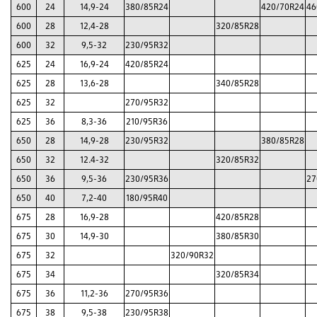
600
24
14,9-24
380/85R24
420/70R24
46
600
28
12,4-28
320/85R28
600
32
9,5-32
230/95R32
625
24
16,9-24
420/85R24
625
28
13,6-28
340/85R28
625
32
270/95R32
625
36
8,3-36
210/95R36
650
28
14,9-28
230/95R32
380/85R28
650
32
12.4-32
320/85R32
650
36
9,5-36
230/95R36
27
650
40
7,2-40
180/95R40
675
28
16,9-28
420/85R28
675
30
14,9-30
380/85R30
675
32
320/90R32
675
34
320/85R34
675
36
11,2-36
270/95R36
675
38
9,5-38
230/95R38