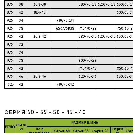
875
38
20,8-38
580/70R38
620/70R38
650/65R3
875
42
18,4-42
600/65R4
925
34
710/75R34
925
38
650/75R38
710/70R38
750/65-3
925
42
20,8-42
580/70R42
620/70R42
650/65R4
975
32
975
34
975
38
800/70R38
975
42
710/70R42
850/65-4
975
46
20,8-46
620/70R46
650/65R4
1025
42
710/75R42
СЕРИЯ 60 - 55 - 50 - 45 - 40
РАЗМЕР ШИНЫ
ОБОД
ETRTO
∅
Не в
Серия
Серия 60
Серия 55
Серия 50
Сер